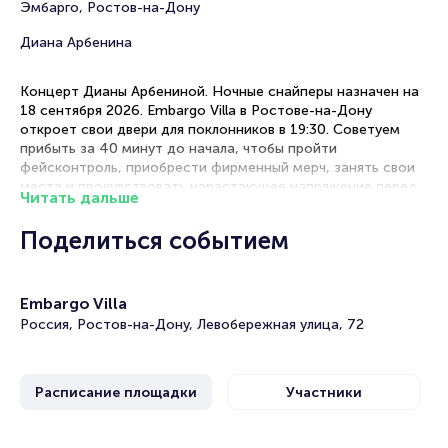
Эмбарго, Ростов-на-Дону
Диана Арбенина
Концерт Дианы Арбениной. Ночные снайперы назначен на
18 сентября 2026. Embargo Villa в Ростове-на-Дону
откроет свои двери для поклонников в 19:30. Советуем
прибыть за 40 минут до начала, чтобы пройти
фейсконтроль, приобрести фирменный мерч, занять свои
места и прочувствовать нарастающее напряжение перед
Читать дальше
выходом музыкантов.
Поделиться событием
Рекомендации по выбору мест
Танцпол — эпицентр энергии для тех, кто готов ощутить
Embargo Villa
каждый бит на физическом уровне
Фан-зона — золотая середина с хорошим обзором сцены
Россия, Ростов-на-Дону, Левобережная улица, 72
и возможностью активно участвовать в шоу
Сидячие места — комфортные места с отличной
акустикой и панорамным видом на сцену
Расписание площадки
Участники
Концерт Дианы Арбениной. Ночные снайперы в