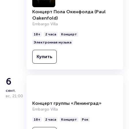
Концерт Пола Окенфолда (Paul
Oakenfold)
Embargo Villa
18+
2 часа
Концерт
Электронная музыка
Купить
6
сент.
вс
,
21:00
Концерт группы «Ленинград»
Embargo Villa