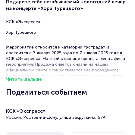
Подарите себе незабываемый новогодний вечер
на концерте «Хора Турецкого»
КСК «Экспресс»
Хор Турецкого
Мероприятие относится к категории «эстрада» и
состоится с 7 января 2025 года по 7 января 2025 года в
КСК «Экспресс». На этой странице представлена афиша
мероприятия. Продажа билетов онлайн на нашем
официальном сайте осуществляется без посредников.
Зачастую это единственная возможность достать билет
Читать дальше
на эстраду.
Поделиться событием
Билеты на Хор Турецкого «Новогоднее шоу»
Portalbilet – удобный и надежный сервис для покупки и
КСК «Экспресс»
продажи билетов на мероприятия разного формата.
Среднее время на покупку билета здесь начиная с выбора
Россия, Ростов-на-Дону, улица Закруткина, 67А
места завершая оформлением его в зрительном зале на
ваше имя занимает не более двух минут. Билеты на Хор
Турецкого «Новогоднее шоу» пользуются большой