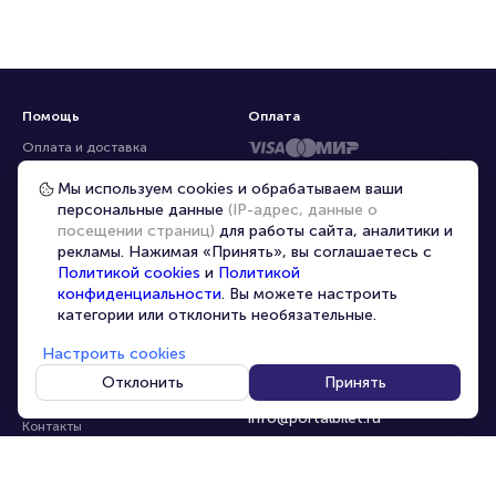
Помощь
Оплата
Оплата и доставка
Частые вопросы
Мы используем cookies и обрабатываем ваши
персональные данные
(IP-адрес, данные о
Перепродажа билетов
посещении страниц)
для работы сайта, аналитики и
Организаторам
рекламы. Нажимая «Принять», вы соглашаетесь с
Корпоративным клиентам
Политикой cookies
и
Политикой
конфиденциальности
. Вы можете настроить
VIP-билеты
категории или отклонить необязательные.
Условия использования
Настроить cookies
Персональные данные
8-800-500-42-62
Отклонить
Принять
О компании
8-499-226-15-14
info@portalbilet.ru
Контакты
С 10:00 до 21:00
,
Карта сайта
звонок бесплатный
Управление cookies
Все площадки