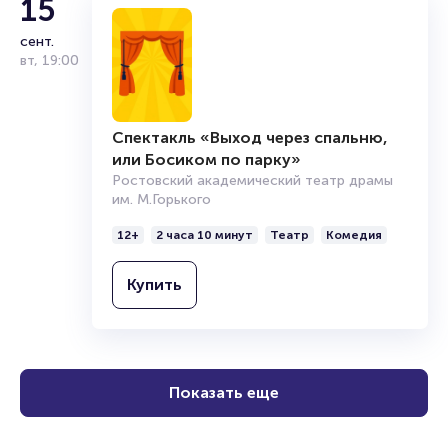
15
сент.
вт
,
19:00
Спектакль «Выход через спальню,
или Босиком по парку»
Ростовский академический театр драмы
им. М.Горького
12+
2 часа 10 минут
Театр
Комедия
Купить
Показать еще