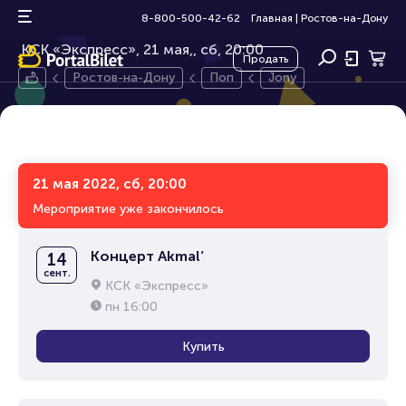
Jony
0+
8-800-500-42-62
Главная
|
Ростов-на-Дону
КСК «Экспресс», 21 мая,
сб, 20:00
Продать
Ростов-на-Дону
Поп
Jony
21 мая 2022, сб, 20:00
Мероприятие уже закончилось
Концерт Akmal’
14
сент.
КСК «Экспресс»
пн
16:00
Купить