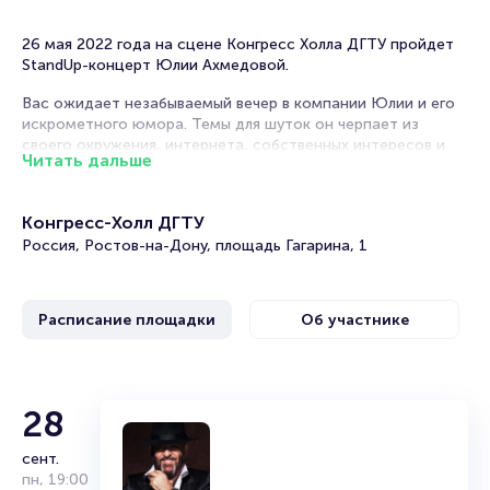
26 мая 2022 года на сцене Конгресс Холла ДГТУ пройдет
StandUp-концерт Юлии Ахмедовой.
Вас ожидает незабываемый вечер в компании Юлии и его
искрометного юмора. Темы для шуток он черпает из
своего окружения, интернета, собственных интересов и
Читать дальше
привычек. Если вы еще не умеете смеяться над собой, то
выступление Юлия Ахмедова вас этому непременно
научит!
Конгресс-Холл ДГТУ
Приготовьтесь запоминать и записывать шутки, которыми
Россия, Ростов-на-Дону, площадь Гагарина, 1
вы точно сможете блеснуть в компании, добавив пару-
тройку собственных фраз! Разговор получится пикантным,
интересным, местами чуточку неловким, а от того
Расписание площадки
Об участнике
душевным и уморительно смешным! Расслабьтесь и
получайте свой заряд позитива!
Юля Ахмедова
28
сент.
Дата и место рождения: 28 ноября 1982 г. (38 лет), Кант,
пн
,
19:00
Киргизия.