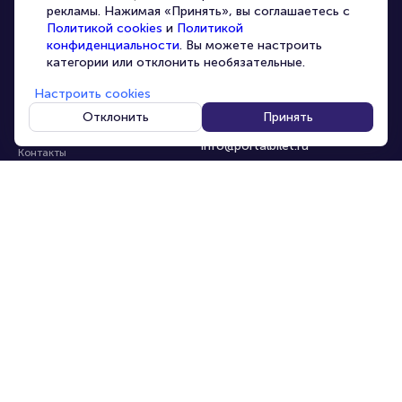
Организаторам
рекламы. Нажимая «Принять», вы соглашаетесь с
Корпоративным клиентам
Политикой cookies
и
Политикой
конфиденциальности
. Вы можете настроить
VIP-билеты
категории или отклонить необязательные.
Условия использования
Настроить cookies
Персональные данные
8-800-500-42-62
Отклонить
Принять
О компании
8-499-226-15-14
info@portalbilet.ru
Контакты
С 10:00 до 21:00
,
Карта сайта
звонок бесплатный
Управление cookies
Все площадки
Главная
|
Ростов-на-Дону
© 2020 -
2026
portalbilet.ru
Все права защищены
В начало страницы