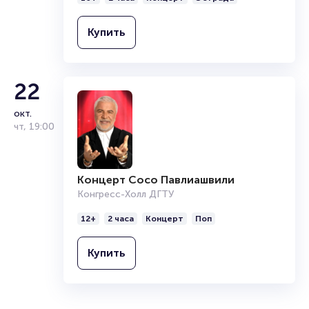
Купить
22
окт.
чт
,
19:00
Концерт Сосо Павлиашвили
Конгресс-Холл ДГТУ
12+
2 часа
Концерт
Поп
Купить