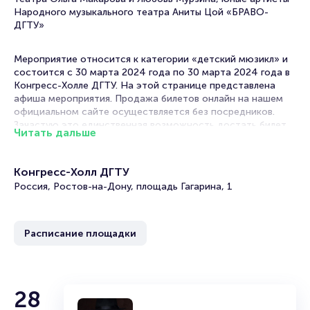
Народного музыкального театра Аниты Цой «БРАВО-
ДГТУ»
Мероприятие относится к категории «детский мюзикл» и
состоится с 30 марта 2024 года по 30 марта 2024 года в
Конгресс-Холле ДГТУ. На этой странице представлена
афиша мероприятия. Продажа билетов онлайн на нашем
официальном сайте осуществляется без посредников.
Зачастую это единственная возможность достать билет
Читать дальше
на детский мюзикл.
Билеты на интерактивный мюзикл «Театр
Конгресс-Холл ДГТУ
Карабаса Барабаса»
Россия, Ростов-на-Дону, площадь Гагарина, 1
Portalbilet – удобный и надежный сервис для покупки и
продажи билетов на мероприятия разного формата.
Расписание площадки
Среднее время на покупку билета здесь начиная с выбора
места завершая оформлением его в зрительном зале на
ваше имя занимает не более двух минут. Билеты на мюзикл
пользуются большой популярностью у зрителей. Спешите
купить их, пока они есть в наличии.
28