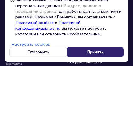
Мы используем cookies и обрабатываем ваши
персональные данные
(IP-адрес, данные о
Перепродажа билетов
посещении страниц)
для работы сайта, аналитики и
Организаторам
рекламы. Нажимая «Принять», вы соглашаетесь с
Корпоративным клиентам
Политикой cookies
и
Политикой
конфиденциальности
. Вы можете настроить
VIP-билеты
категории или отклонить необязательные.
Условия использования
Настроить cookies
Персональные данные
8-800-500-42-62
Отклонить
Принять
О компании
8-499-226-15-14
info@portalbilet.ru
Контакты
С 10:00 до 21:00
,
Карта сайта
звонок бесплатный
Управление cookies
Все площадки
Главная
|
Ростов-на-Дону
© 2020 -
2026
portalbilet.ru
Все права защищены