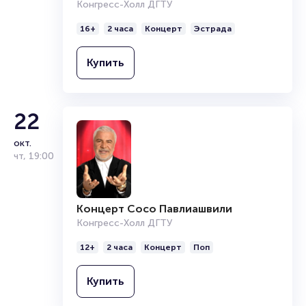
Конгресс-Холл ДГТУ
16+
2 часа
Концерт
Эстрада
Купить
22
окт.
чт
,
19:00
Концерт Сосо Павлиашвили
Конгресс-Холл ДГТУ
12+
2 часа
Концерт
Поп
Купить