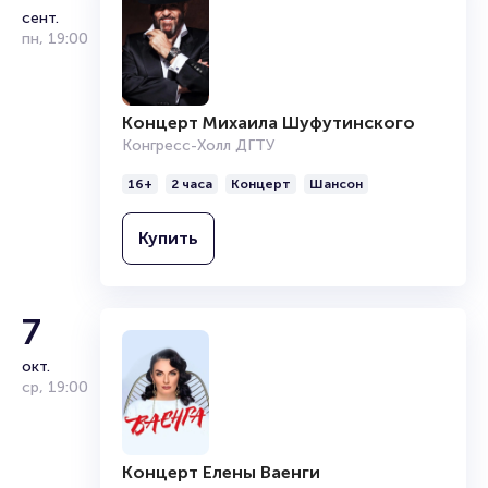
Полезные ссылки
сент.
пн
,
19:00
Подробнее о том, как вернуть, сдать или продать билет
читайте в разделах:
Продать билет
Концерт Михаила Шуфутинского
Брокерам
Конгресс-Холл ДГТУ
Организаторам
16+
2 часа
Концерт
Шансон
Купить
7
окт.
ср
,
19:00
Концерт Елены Ваенги