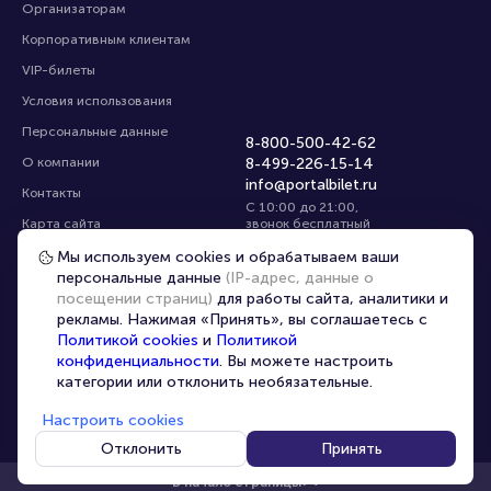
Организаторам
Корпоративным клиентам
VIP-билеты
Условия использования
Персональные данные
8-800-500-42-62
О компании
8-499-226-15-14
info@portalbilet.ru
Контакты
С 10:00 до 21:00
,
Карта сайта
звонок бесплатный
Управление cookies
Все площадки
Мы используем cookies и обрабатываем ваши
персональные данные
(IP-адрес, данные о
посещении страниц)
для работы сайта, аналитики и
Главная
|
Ростов-на-Дону
рекламы. Нажимая «Принять», вы соглашаетесь с
Политикой cookies
и
Политикой
конфиденциальности
. Вы можете настроить
категории или отклонить необязательные.
Настроить cookies
© 2020 -
2026
portalbilet.ru
Все права защищены
Отклонить
Принять
В начало страницы