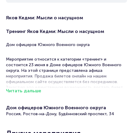
Яков Кедми: Мысли о насущном
Тренинг Яков Кедми: Мысли о насущном
Дом офицеров Южного Военного округа
Мероприятие относится к категории «тренинг» и
состоится 23 июня в Доме офицеров Южного Военного
округа. На этой странице представлена афиша
мероприятия. Продажа билетов онлайн на нашем
официальном сайте осуществляется без посредников.
Зачастую это единственная возможность достать билет
Читать дальше
на Тренинг.
Билеты на Яков Кедми: Мысли о насущном
Дом офицеров Южного Военного округа
Россия, Ростов-на-Дону, Будённовский проспект, 34
Portalbilet – удобный и надежный сервис для покупки и
продажи билетов на мероприятия разного формата.
Среднее время на покупку билета здесь начиная с выбора