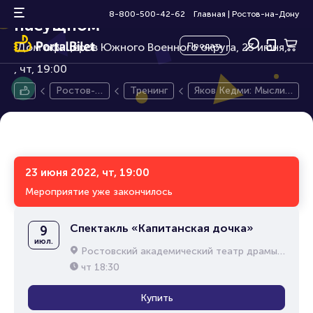
Яков Кедми: Мысли о
16+
8-800-500-42-62
Главная
|
Ростов-на-Дону
насущном
Дом офицеров Южного Военного округа, 23 июня,
Продать
чт, 19:00
Ростов-н
Тренинг
Яков Кедми: Мысли
а-Дону
о насущном
23 июня 2022, чт, 19:00
Мероприятие уже закончилось
Спектакль «Капитанская дочка»
9
июл.
Ростовский академический театр драмы им. М.Горького
чт
18:30
Купить