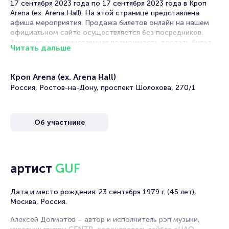
17 сентября 2023 года по 17 сентября 2023 года в Кроп
Arena (ex. Arena Hall). На этой странице представлена
афиша мероприятия. Продажа билетов онлайн на нашем
официальном сайте осуществляется без посредников.
Зачастую это единственная возможность достать билет
Читать дальше
на рэп-концерт.
В в Ростове-на-Дону рэп переживает настоящий бум!
Кроп Arena (ex. Arena Hall)
Практически каждую неделю проходят концерты молодых
Россия, Ростов-на-Дону, проспект Шолохова, 270/1
и уже известных рэперов. В качестве площадок для
выступлений они выбирают клубы, концертные залы и даже
стадионы.
Об участнике
Музыка этого жанра постоянно развивается, пополняется
новыми направлениями и бессмертными хитами. Артисты
выступают как сольно, так и в коллаборации с другими
рэперами.
артист
GUF
Выбираете какое музыкальное мероприятие вы хотите
посетить? Поверьте, предстоящий концерт заслуживает
Дата и место рождения: 23 сентября 1979 г. (45 лет),
вашего внимания!
Москва, Россия.
Билеты на концерт Guf
Алексей Долматов – автор и исполнитель рэп музыки,