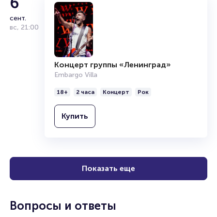
6
сент.
вс
,
21:00
Концерт группы «Ленинград»
Embargo Villa
18+
2 часа
Концерт
Рок
Купить
Показать еще
Вопросы и ответы