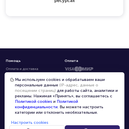
ресурсах
Помощь
Оплата
Оплата и доставка
Частые вопросы
Мы используем cookies и обрабатываем ваши
персональные данные
(IP-адрес, данные о
Перепродажа билетов
посещении страниц)
для работы сайта, аналитики и
Организаторам
рекламы. Нажимая «Принять», вы соглашаетесь с
Корпоративным клиентам
Политикой cookies
и
Политикой
конфиденциальности
. Вы можете настроить
VIP-билеты
категории или отклонить необязательные.
Условия использования
Настроить cookies
Персональные данные
8-800-500-42-62