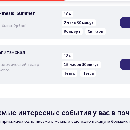
inesis. Summer
16+
2 часа 30 минут
(бывш. Урбан)
Концерт
Хип-хоп
апитанская
12+
кадемический театр
18 часов 30 минут
ького
Театр
Пьеса
амые интересные события у вас в поч
 присылаем одно письмо в месяц и ещё одно накануне больших 