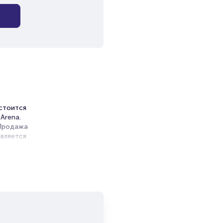
остоится
 Arena.
 Продажа
вляется
ность
м
адость