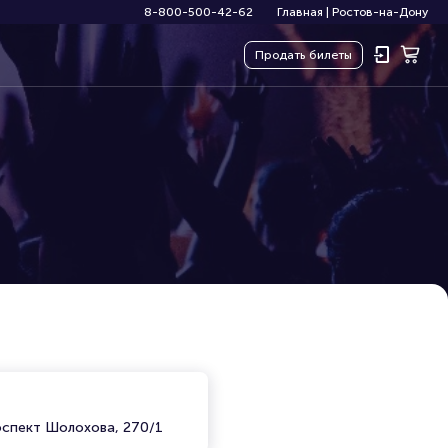
8-800-500-42-62
Главная
|
Ростов-на-Дону
Продать
билеты
)
оспект Шолохова, 270/1