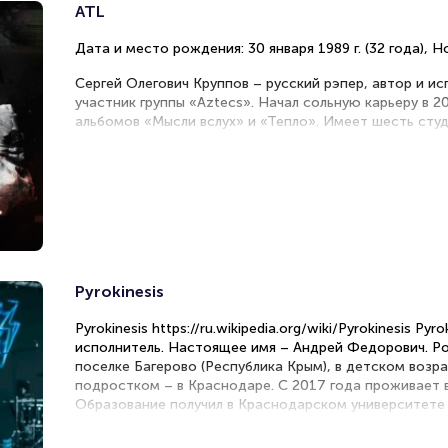
читайте в разделах:
ATL
Продать билет
Дата и место рождения: 30 января 1989 г. (32 года), 
Брокерам
Организаторам
Сергей Олегович Круппов – русский рэпер, автор и ис
участник группы «Aztecs». Начал сольную карьеру в 2
альбомов «Мысли вслух» и «Тепло». Имеет шесть сту
синглов и микстейпов. Является одним из наиболее я
рэперов «новой школы».
Pyrokinesis
Pyrokinesis https://ru.wikipedia.org/wiki/Pyrokinesis Py
исполнитель. Настоящее имя – Андрей Федорович. Ро
поселке Багерово (Республика Крым), в детском возра
подростком – в Краснодаре. С 2017 года проживает 
Образование получил в Краснодарском университете 
нанотехнологий. Интересуется философией и искусст
предшествовало написание рассказов и стихов. Позж