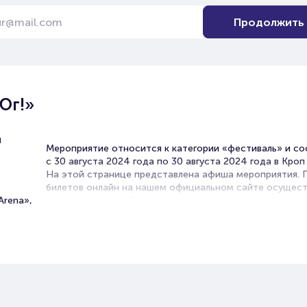
Продолжить
Юг!»
и
Мероприятие относится к категории «фестиваль» и с
с 30 августа 2024 года по 30 августа 2024 года в Кроп
На этой странице представлена афиша мероприятия.
билетов онлайн на нашем официальном сайте осущест
Arena»,
без посредников. Зачастую это единственная возмож
достать билет на фестиваль.
В в Ростове-на-Дону часто проходят фестивали.
Гастрономические, международные, кинофестивали,
музыкальные или театральные, они всегда дарят гостя
знакомство с новыми именами и творениями и дарят р
встречи с уже известными культурными деятелями.