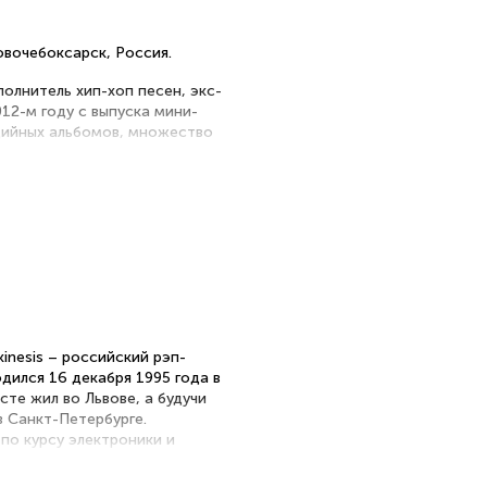
Новочебоксарск, Россия.
полнитель хип-хоп песен, экс-
012-м году с выпуска мини-
дийных альбомов, множество
рких исполнителей среди
rokinesis – российский рэп-
дился 16 декабря 1995 года в
сте жил во Львове, а будучи
в Санкт-Петербурге.
по курсу электроники и
вом. Музыкальной карьере
е парень начал пробовать