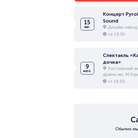
Концерт Pyrok
Sound
15
Дизайн-завод 
авг.
сб
19:30
Спектакль «К
дочка»
9
Ростовский а
июл.
драмы им. М.Гор
чт
18:30
С
Обычно мы