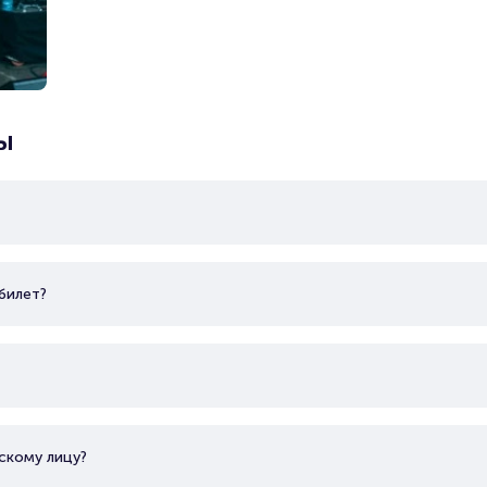
себя в рэпе, участвуя в баттлах. В 2015 году он выпу
альбом «5», немногим позже состоялся релиз ЕР «Burn
порадовал поклонников пластинкой «Black Roze x Red
вышли его студийники «Eclipse», «Терновый венец эв
расписанию». В 2019-м исполнитель презентовал два
«Моя милая пустота», второй из которых в первые су
ы
миллиона прослушиваний в сети. Вышедший в 2020-м 
отличается зрелыми и глубокомысленными взглядами, 
августе минувшего года Pyrokinesis записал пластинк
альбомы Пирокинезиса концептуальны. Треки в них св
героев тщательно продуманы. Общая идея все же ос
для раздумий.
билет?
скому лицу?