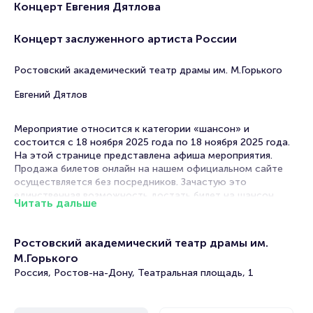
Концерт Евгения Дятлова
Концерт заслуженного артиста России
Ростовский академический театр драмы им. М.Горького
Евгений Дятлов
Мероприятие относится к категории «шансон» и
состоится с 18 ноября 2025 года по 18 ноября 2025 года.
На этой странице представлена афиша мероприятия.
Продажа билетов онлайн на нашем официальном сайте
осуществляется без посредников. Зачастую это
единственная возможность достать билет на шансон.
Читать дальше
Билеты на концерт Евгения Дятлова
Ростовский академический театр драмы им.
Portalbilet – удобный и надежный сервис для покупки и
М.Горького
продажи билетов на мероприятия разного формата.
Россия, Ростов-на-Дону, Театральная площадь, 1
Среднее время на покупку билета здесь начиная с выбора
места завершая оформлением его в зрительном зале на
ваше имя занимает не более двух минут. Билеты на