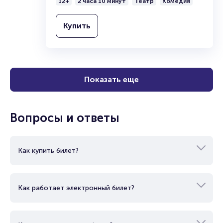
Спектакль «Выход через спальню,
или Босиком по парку»
Ростовский академический театр драмы
им. М.Горького
12+
2 часа 10 минут
Театр
Комедия
Купить
Показать еще
Вопросы и ответы