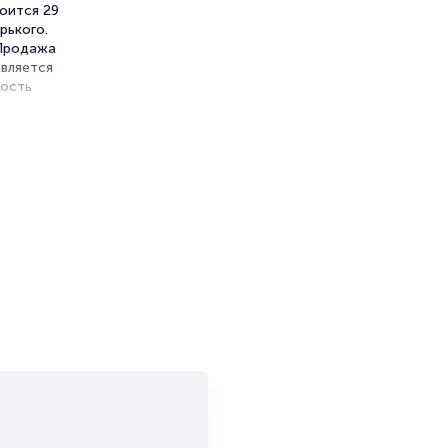
оится 29
рького.
 Продажа
вляется
ность
и продажи
емя на
я
мает не
очи»
ите
т