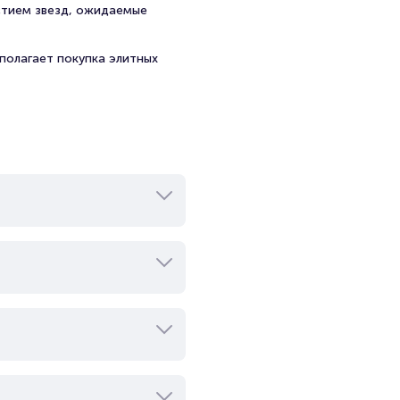
стием звезд, ожидаемые
 в кино были скорее
полагает покупка элитных
ьерой. Она подчеркнула, что
я, тогда как современные
яна Сергеевна Шкрабак была
ской Федерации» в 1994 году
 году.
товского театра драмы имени
ой Федерации.
ры Морган» (А. Миллер); Она
илый друг» (Г. де Мопассан);
н); Татьяна — «Пока я жива…»
Г. Горин); Хлестова — «Горе