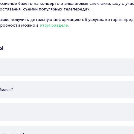
юзивные билеты на концерты и аншлаговые спектакли, шоу с уча
остязания, съемки популярных телепередач.
В одном из интервью Татьяна отметила, что её опыты
также получить детальную информацию об услугах, которые пред
интересным экспериментом, нежели полноценной кар
дробности можно в
этом разделе.
в театре подготовка к ролям всегда более тщательна
съёмки зачастую проходят в экспресс-режиме.
ы
За её вклад в развитие театрального искусства Тать
награждена званиями «Заслуженная артистка Россий
и «Народная артистка Российской Федерации» в 2004
Татьяна замужем за Сергеем Власовым, актёром Рос
билет?
Максима Горького и Заслуженным артистом Российск
Её театральные роли включают: Тео Фелт — «Вниз с го
— «Идеальная пара» (В. Ветров); Госпожа Вальтер — «М
Фелисити Честерфилд — «Загнанная лошадь» (Ф. Сага
(Н. Птушкина); Анисия Кирилловна — «Шут Балакирев» (