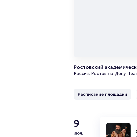
Ростовский академически
Россия, Ростов-на-Дону, Теа
Расписание площадки
2
9
Спектакль «
Ростовский ак
окт.
июл.