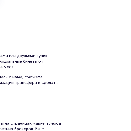
 Б. Шоу.
 республиканском русском
1978 году она переехала в
была актрисой Ростовского
ого.
а Серебренникова
вернулась в Ростовский театр
ами или друзьями купив
официальные билеты от
а мест.
лт в пьесе «Вниз с горы
шись с нами, сможете
ная пара» Владислава
низации трансфера и сделать
пассана и Фелисити
иннадцати фильмах и
), «Чики», «Капкан для
исполнила главную роль жены
ы на страницах маркетплейса
летных брокеров. Вы с