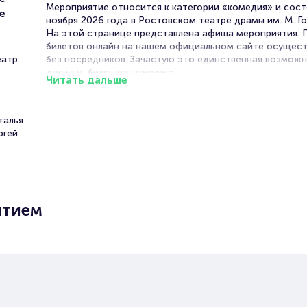
Мероприятие относится к категории «комедия» и сост
е
ноября 2026 года в Ростовском театре драмы им. М. Го
На этой странице представлена афиша мероприятия.
билетов онлайн на нашем официальном сайте осущест
еатр
без посредников. Зачастую это единственная возмож
достать билет на комедию.
Читать дальше
Билеты на спектакль «Это
случилось до полуночи»
талья
ргей
Portalbilet – удобный и надежный сервис для покупки 
билетов на мероприятия разного формата. Среднее вр
покупку билета здесь начиная с выбора места заверша
оформлением его в зрительном зале на ваше имя зани
ытием
более двух минут. Билеты на «Это случилось до полун
пользуются большой популярностью у зрителей. Спеш
купить их, пока они есть в наличии.
Полезные ссылки
Подробнее о том, как вернуть, сдать или продать биле