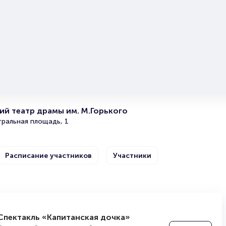
читайте в разделах:
Продать билет
Брокерам
Организаторам
й театр драмы им. М.Горького
тральная площадь, 1
Расписание участников
Участники
Заходите, раз пришли!»
Спектакль «Капитанская дочка»
Купить
адемический театр драмы им. М.Горького
Алексей Тимченко