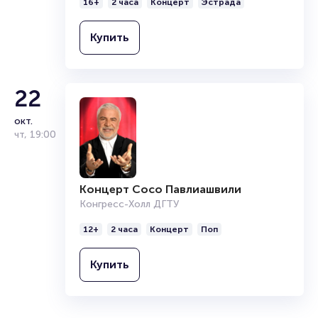
16+
2 часа
Концерт
Эстрада
Купить
22
окт.
чт
,
19:00
Концерт Сосо Павлиашвили
Конгресс-Холл ДГТУ
12+
2 часа
Концерт
Поп
Купить