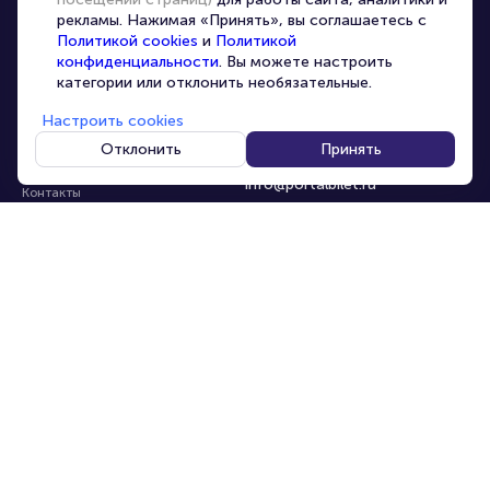
Организаторам
рекламы. Нажимая «Принять», вы соглашаетесь с
Корпоративным клиентам
Политикой cookies
и
Политикой
конфиденциальности
. Вы можете настроить
VIP-билеты
категории или отклонить необязательные.
Условия использования
Настроить cookies
Персональные данные
8-800-500-42-62
Отклонить
Принять
О компании
8-499-226-15-14
info@portalbilet.ru
Контакты
С 10:00 до 21:00
,
Карта сайта
звонок бесплатный
Управление cookies
Все площадки
Главная
|
Ростов-на-Дону
© 2020 -
2026
portalbilet.ru
Все права защищены
В начало страницы