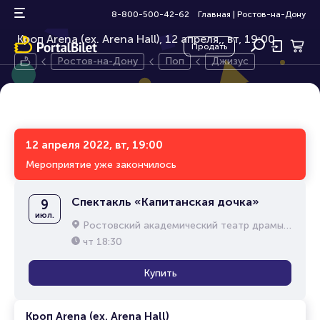
Джизус
16+
8-800-500-42-62
Главная
|
Ростов-на-Дону
Кроп Arena (ex. Arena Hall), 12 апреля,
вт, 19:00
Продать
Ростов-на-Дону
Поп
Джизус
12 апреля 2022, вт, 19:00
Мероприятие уже закончилось
Спектакль «Капитанская дочка»
9
июл.
Ростовский академический театр драмы им. М.Горького
чт
18:30
Купить
Кроп Arena (ex. Arena Hall)