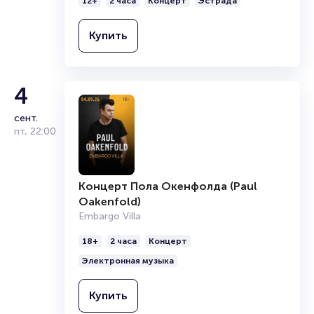
12+
2 часа
Концерт
Эстрада
Купить
4
сент.
пт
,
22:00
Концерт Пола Окенфолда (Paul
Oakenfold)
Embargo Villa
18+
2 часа
Концерт
Электронная музыка
Купить