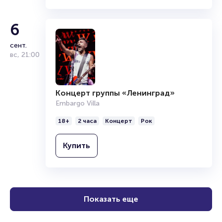
6
сент.
вс
,
21:00
Концерт группы «Ленинград»
Embargo Villa
18+
2 часа
Концерт
Рок
Купить
Показать еще