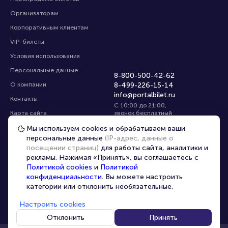
Организаторам
Корпоративным клиентам
VIP-билеты
Условия использования
Персональные данные
8-800-500-42-62
О компании
8-499-226-15-14
info@portalbilet.ru
Контакты
С 10:00 до 21:00
,
Карта сайта
звонок бесплатный
Управление cookies
Все площадки
Мы используем cookies и обрабатываем ваши
персональные данные
(IP-адрес, данные о
посещении страниц)
для работы сайта, аналитики и
Главная
|
Ростов-на-Дону
рекламы. Нажимая «Принять», вы соглашаетесь с
Политикой cookies
и
Политикой
конфиденциальности
. Вы можете настроить
категории или отклонить необязательные.
Настроить cookies
© 2020 -
2026
portalbilet.ru
Все права защищены
Отклонить
Принять