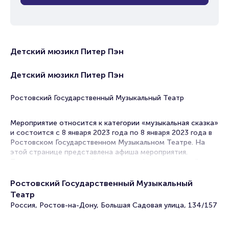
Детский мюзикл Питер Пэн
Детский мюзикл Питер Пэн
Ростовский Государственный Музыкальный Театр
Мероприятие относится к категории «музыкальная сказка»
и состоится с 8 января 2023 года по 8 января 2023 года в
Ростовском Государственном Музыкальном Театре. На
этой странице представлена афиша мероприятия.
Продажа билетов онлайн на нашем официальном сайте
осуществляется без посредников. Зачастую это
единственная возможность достать билет на Музыкальная
Ростовский Государственный Музыкальный
сказка.
Театр
Россия, Ростов-на-Дону, Большая Садовая улица, 134/157
Билеты на детский мюзикл Питер Пэн