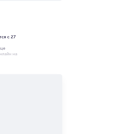
тся с 27
ице
нлайн на
ников.
ет на
лет в в
щиков на
ь как
ения