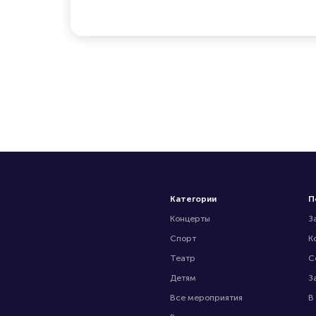
Категории
П
Концерты
З
Спорт
К
Театр
С
Детям
З
Все мероприятия
В