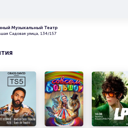
Каждый сезон труппы театров представляют премьеры
спектаклей, поэтому вы легко можете стать тем, кому
посчастливится первым увидеть новинку.
Билеты на балет Жизель
нный Музыкальный Театр
ьшая Садовая улица, 134/157
Portalbilet – удобный и надежный сервис для покупки 
билетов на мероприятия разного формата. Среднее вр
покупку билета здесь начиная с выбора места заверша
ятия
оформлением его в зрительном зале на ваше имя зани
более двух минут. Билеты на балет Жизель пользуются
популярностью у зрителей. Спешите купить их, пока он
наличии.
Полезные ссылки
Подробнее о том, как вернуть, сдать или продать биле
читайте в разделах:
Продать билет
Брокерам
Организаторам