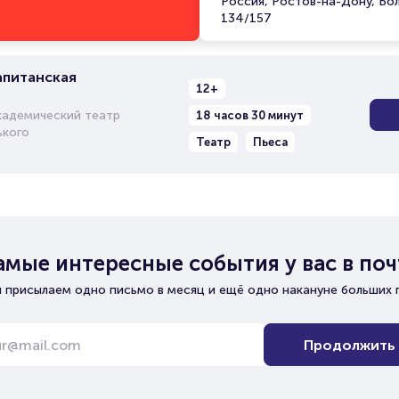
Россия, Ростов-на-Дону, Бо
134/157
апитанская
12+
кадемический театр
18 часов 30 минут
ького
Театр
Пьеса
амые интересные события у вас в поч
 присылаем одно письмо в месяц и ещё одно накануне больших 
Продолжить