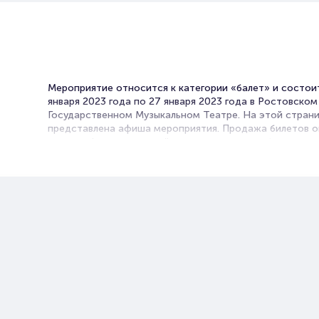
Мероприятие относится к категории «балет» и состои
января 2023 года по 27 января 2023 года в Ростовском
Государственном Музыкальном Театре. На этой стран
представлена афиша мероприятия. Продажа билетов о
нашем официальном сайте осуществляется без посред
Зачастую это единственная возможность достать бил
балет.
Не знаете какое культурное мероприятие посетить? Ба
Ростове-на-Дону - именно то, что вы ищите!
В афише представлены спектакли известных постанов
музыку не менее известных композиторов-классиков и
современников. Репертуар обширен. Вы можете выбрат
знаменитые драматические постановки, так и выступл
школы балета с участием юных танцоров и молодых
балетмейстеров.