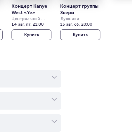
Концерт Kanye 
Концерт группы 
West «Ye»
Звери
Центральный 
Лужники
)
стадион Алматы
14 авг, пт, 21:00
15 авг, сб, 20:00
Купить
Купить