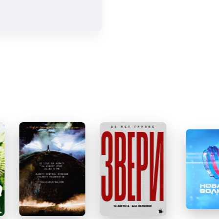
 новых
и продажи
емя на
я
мает не
 большой
и есть в
т