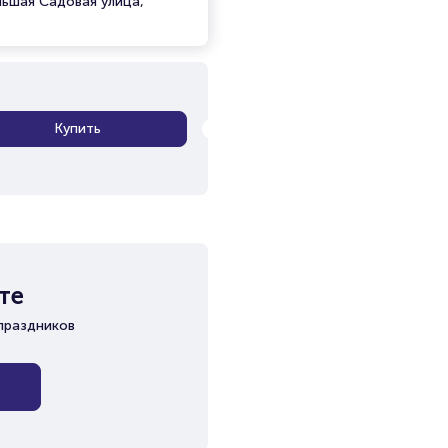
льшая Садовая улица,
Купить
те
праздников