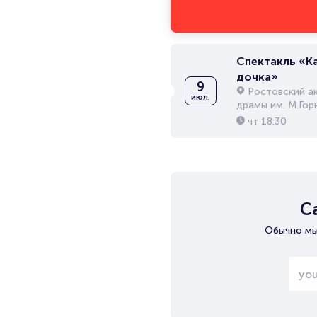
Спектакль «К
дочка»
9
Ростовский а
июл.
драмы им. М.Гор
чт
18:30
С
Обычно мы