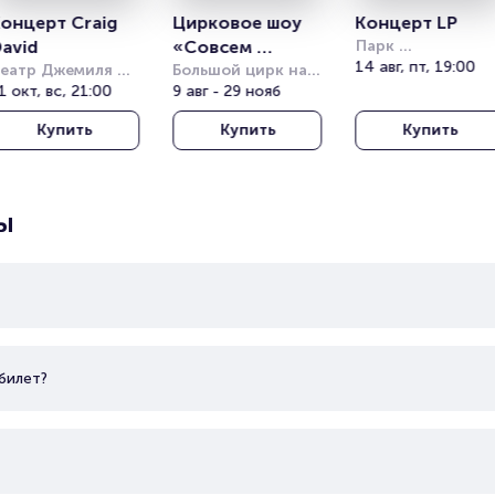
онцерт Craig 
Цирковое шоу 
Концерт LP
avid
«Совсем 
Парк 
Кучукчифтлик 
14 авг, пт, 19:00
еатр Джемиля 
большой»
Большой цирк на 
(Kucukciftlik Park
опузлу под 
1 окт, вс, 21:00
проспекте 
9 авг - 29 нояб
ткрытым небом 
Вернадского
Купить
Купить
Купить
Harbiye Cemil 
opuzlu Open Air 
heatre)
ы
билет?