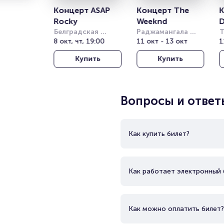
Концерт ASAP 
Концерт The 
К
Rocky
Weeknd
D
Белградская 
Раджамангала 
Т
Арена (бывш. 
8 окт, чт, 19:00
Нэшнл Стэдиум 
11 окт - 13 окт
Т
1
Штарк Арена)
(Rajamangala 
о
Купить
Купить
National Stadium)
(
T
T
Вопросы и ответ
Как купить билет?
Как работает электронный 
Как можно оплатить билет?