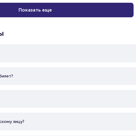
Показать еще
ы
билет?
скому лицу?