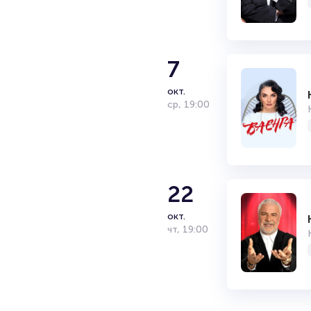
7
окт.
ср
,
19:00
22
окт.
чт
,
19:00