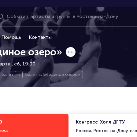
Помощь
Контакты
диное озеро»
0+
арта,
сб, 19:00
Балет
Балет «Лебединое озеро»
0
Конгресс-Холл ДГТУ
лось
Россия, Ростов-на-Дону, пло