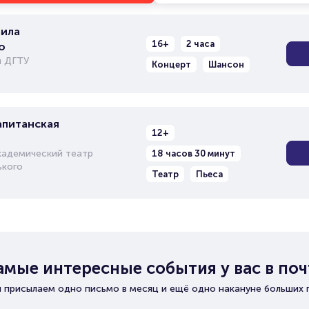
ила
16+
2 часа
о
л ДГТУ
Концерт
Шансон
апитанская
12+
кадемический театр
18 часов 30 минут
ького
Театр
Пьеса
амые интересные события у вас в поч
 присылаем одно письмо в месяц и ещё одно накануне больших 