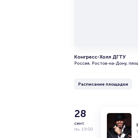
балетм
Каждый
поэтом
новинку
Бил
Portalb
Конгресс-Холл ДГТУ
меропр
Россия, Ростов-на-Дону, площ
начина
ваше и
озеро»
пока он
Расписание площадки
Пол
28
Подробн
Продат
сент.
Брокер
пн
,
19:00
Органи