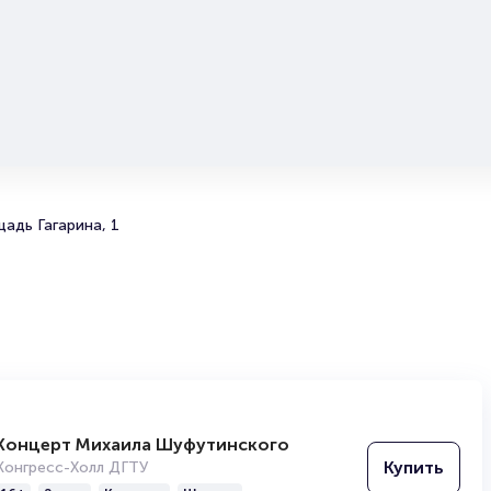
ейстеров.
 сезон труппы театров представляют премьеры новых спектакле
у вы легко можете стать тем, кому посчастливится первым увид
.
еты на балет «Лебединое озеро»
ilet – удобный и надежный сервис для покупки и продажи билетов
иятия разного формата. Среднее время на покупку билета здесь
адь Гагарина, 1
я с выбора места завершая оформлением его в зрительном зале 
мя занимает не более двух минут. Билеты на балет «Лебединое
 пользуются большой популярностью у зрителей. Спешите купить
и есть в наличии.
езные ссылки
ее о том, как вернуть, сдать или продать билет читайте в разде
ь билет
Концерт Михаила Шуфутинского
ам
Купить
Конгресс-Холл ДГТУ
заторам