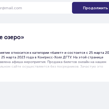
Продолжить
е озеро»
иятие относится к категории «балет» и состоится с 25 марта 2
 25 марта 2023 года в Конгресс-Холл ДГТУ. На этой странице
авлена афиша мероприятия. Продажа билетов онлайн на нашем
льном сайте осуществляется без посредников. Зачастую это
венная возможность достать билет на балет.
ете какое культурное мероприятие посетить? Балет в в Ростове-
именно то, что вы ищите!
е представлены спектакли известных постановщиков на музыку 
известных композиторов-классиков и современников. Репертуар
н. Вы можете выбрать как знаменитые драматические постановк
выступления школы балета с участием юных танцоров и молодых