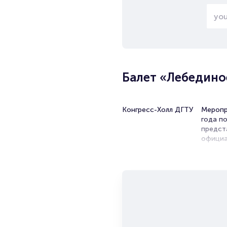
Балет «Лебедино
Конгресс-Холл ДГТУ
Меропр
года по
предст
официа
единст
Не зна
Дону - 
В афиш
менее 
обшире
так и 