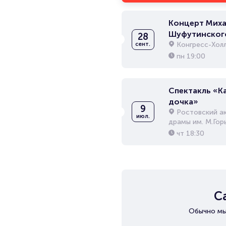
Концерт Миха
Шуфутинског
28
Конгресс-Хол
сент.
пн
19:00
Спектакль «К
дочка»
9
Ростовский а
июл.
драмы им. М.Гор
чт
18:30
С
Обычно мы