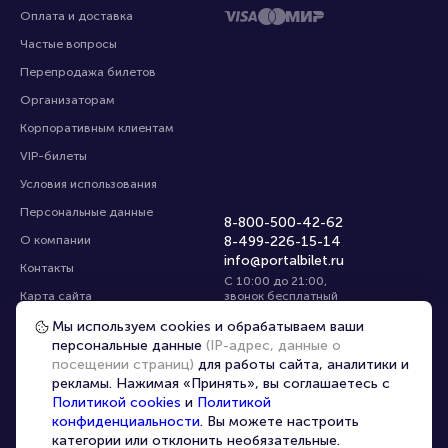
Оплата и доставка
Частые вопросы
Перепродажа билетов
Организаторам
Корпоративным клиентам
VIP-билеты
Условия использования
Персональные данные
8-800-500-42-62
О компании
8-499-226-15-14
info@portalbilet.ru
Контакты
С 10:00 до 21:00
,
Карта сайта
звонок бесплатный
Управление cookies
Все площадки
Мы используем cookies и обрабатываем ваши
персональные данные
(IP-адрес, данные о
посещении страниц)
для работы сайта, аналитики и
Главная
|
Ростов-на-Дону
рекламы. Нажимая «Принять», вы соглашаетесь с
Политикой cookies
и
Политикой
конфиденциальности
. Вы можете настроить
категории или отклонить необязательные.