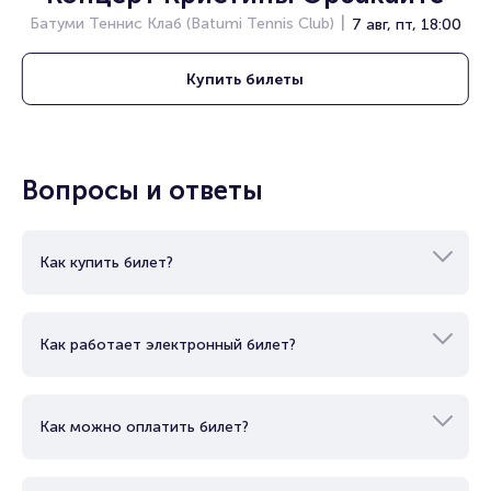
есть в наличии.
Батуми Теннис Клаб (Batumi Tennis Club)
7 авг, пт, 18:00
Полезные ссылки
Купить
билеты
Подробнее о том, как вернуть, сдать или продать билет
читайте в разделах:
Продать билет
Брокерам
Вопросы и ответы
Организаторам
Как купить билет?
Как работает электронный билет?
Как можно оплатить билет?