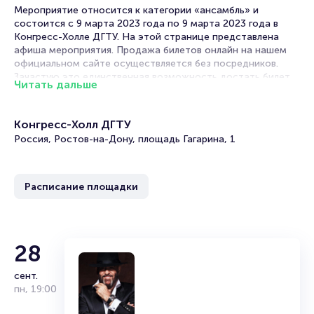
Мероприятие относится к категории «ансамбль» и
состоится с 9 марта 2023 года по 9 марта 2023 года в
Конгресс-Холле ДГТУ. На этой странице представлена
афиша мероприятия. Продажа билетов онлайн на нашем
официальном сайте осуществляется без посредников.
Зачастую это единственная возможность достать билет
Читать дальше
на ансамбль.
Билеты на ансамбль песни и танца
Конгресс-Холл ДГТУ
Черноморского Флота России
Россия, Ростов-на-Дону, площадь Гагарина, 1
Portalbilet – удобный и надежный сервис для покупки и
продажи билетов на мероприятия разного формата.
Расписание площадки
Среднее время на покупку билета здесь начиная с выбора
места завершая оформлением его в зрительном зале на
ваше имя занимает не более двух минут. Билеты на
ансамбль песни и танца Черноморского Флота России
пользуются большой популярностью у зрителей. Спешите
28
купить их, пока они есть в наличии.
сент.
Полезные ссылки
пн
,
19:00
Подробнее о том, как вернуть, сдать или продать билет