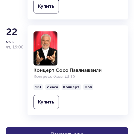
Купить
22
окт.
чт
,
19:00
Концерт Сосо Павлиашвили
Конгресс-Холл ДГТУ
12+
2 часа
Концерт
Поп
Купить