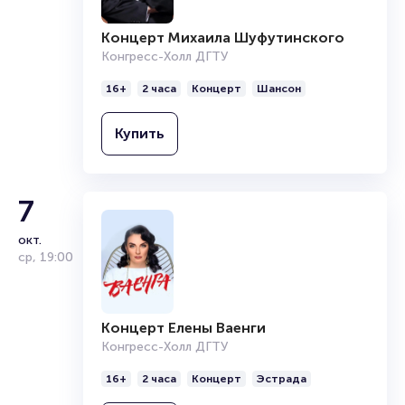
читайте в разделах:
Концерт Михаила Шуфутинского
Продать билет
Конгресс-Холл ДГТУ
Брокерам
Организаторам
16+
2 часа
Концерт
Шансон
Купить
7
окт.
ср
,
19:00
Концерт Елены Ваенги
Конгресс-Холл ДГТУ
16+
2 часа
Концерт
Эстрада