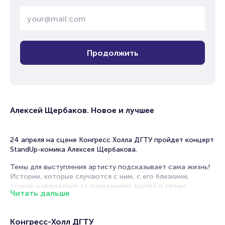
Продолжить
Алексей Щербаков. Новое и лучшее
24 апреля на сцене Конгресс Холла ДГТУ пройдет концерт
StandUp-комика Алексея Щербакова.
Темы для выступления артисту подсказывает сама жизнь!
Истории, которые случаются с ним, с его близкими,
тонкие наблюдения за поведением друзей и своим
Читать дальше
собственным рождают простые и понятные шутки,
которые порой звучат, что называется на грани фола.
Умение балансировать на грани рамок приличия, да еще и
Конгресс-Холл ДГТУ
шутить в этой плоскости, рассказывая о самом интимном