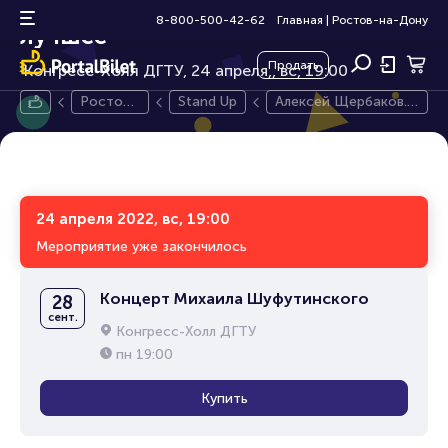
Алексей Щербаков. Новое и
18+
8-800-500-42-62
Главная
|
Ростов-на-Дону
лучшее
Продать
Конгресс-Холл ДГТУ, 24 апреля,
вс, 19:00
Ростов-
Stand Up
Алексей Щербаков.
на-Дону
Новое и лучшее
24 апреля 2022, вс, 19:00
Мероприятие уже закончилось
Концерт Михаила Шуфутинского
28
сент.
Конгресс-Холл ДГТУ
пн
19:00
Купить