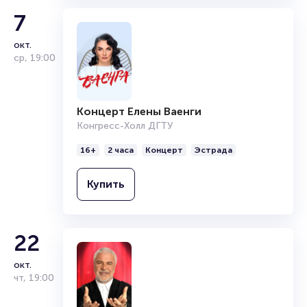
7
окт.
ср
,
19:00
Концерт Елены Ваенги
Конгресс-Холл ДГТУ
16+
2 часа
Концерт
Эстрада
Купить
22
окт.
чт
,
19:00