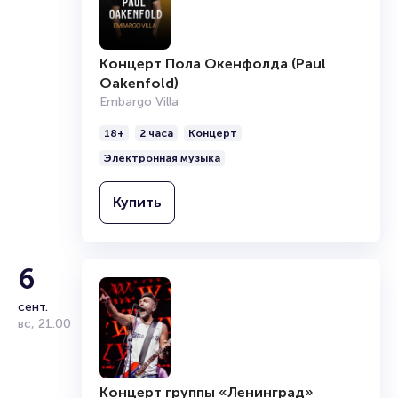
Концерт Пола Окенфолда (Paul
Oakenfold)
Embargo Villa
18+
2 часа
Концерт
Электронная музыка
Купить
6
сент.
вс
,
21:00
Концерт группы «Ленинград»