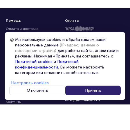
Помощь
Оплата
Оплата и доставка
Частые вопросы
Мы используем cookies и обрабатываем ваши
персональные данные
(IP-адрес, данные о
Перепродажа билетов
посещении страниц)
для работы сайта, аналитики и
Организаторам
рекламы. Нажимая «Принять», вы соглашаетесь с
Корпоративным клиентам
Политикой cookies
и
Политикой
конфиденциальности
. Вы можете настроить
VIP-билеты
категории или отклонить необязательные.
Условия использования
Настроить cookies
Персональные данные
8-800-500-42-62
Отклонить
Принять
О компании
8-499-226-15-14
info@portalbilet.ru
Контакты
С 10:00 до 21:00
,
Карта сайта
звонок бесплатный
Управление cookies
Все площадки