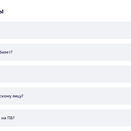
Показать еще
ы
билет?
скому лицу?