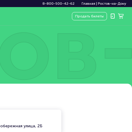
ов
8-800-500-42-62
Главная
|
Ростов-на-Дону
Продать
билеты
вобережная улица, 2Б