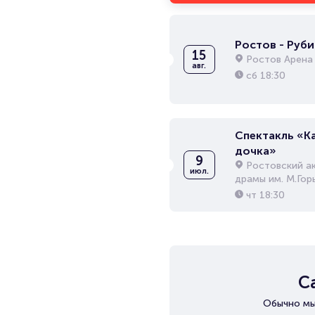
Ростов - Руби
15
Ростов Арена
авг.
сб
18:30
Спектакль «К
дочка»
9
Ростовский а
июл.
драмы им. М.Гор
чт
18:30
С
Обычно мы