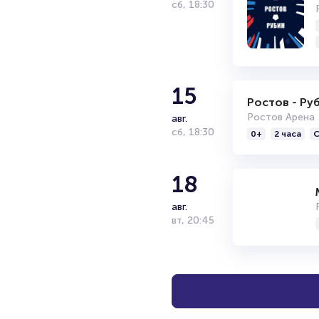
сб
,
18:30
15
Ростов - Ру
Ростов Арена
авг.
сб
,
18:30
0+
2 часа
С
18
авг.
вт
,
20:45