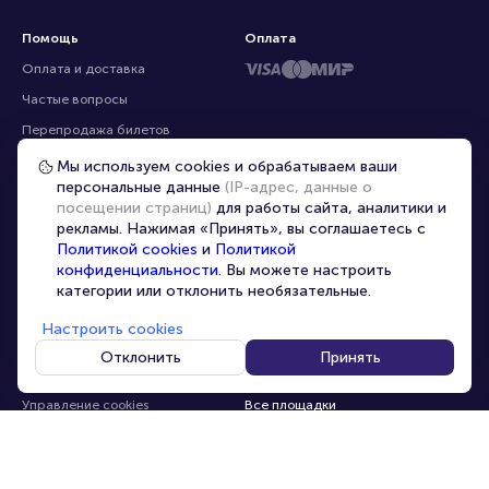
Помощь
Оплата
Оплата и доставка
Частые вопросы
Перепродажа билетов
Организаторам
Мы используем cookies и обрабатываем ваши
персональные данные
(IP-адрес, данные о
Корпоративным клиентам
посещении страниц)
для работы сайта, аналитики и
VIP-билеты
рекламы. Нажимая «Принять», вы соглашаетесь с
Политикой cookies
и
Политикой
Условия использования
конфиденциальности
. Вы можете настроить
Персональные данные
категории или отклонить необязательные.
8-800-500-42-62
О компании
8-499-226-15-14
Настроить cookies
info@portalbilet.ru
Контакты
Отклонить
Принять
С 10:00 до 21:00
,
Карта сайта
звонок бесплатный
Управление cookies
Все площадки
Главная
|
Ростов-на-Дону