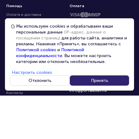
Помощь
Оплата
Оплата и доставка
Частые вопросы
Мы используем cookies и обрабатываем ваши
персональные данные
(IP-адрес, данные о
Перепродажа билетов
посещении страниц)
для работы сайта, аналитики и
Организаторам
рекламы. Нажимая «Принять», вы соглашаетесь с
Корпоративным клиентам
Политикой cookies
и
Политикой
конфиденциальности
. Вы можете настроить
VIP-билеты
категории или отклонить необязательные.
Условия использования
Настроить cookies
Персональные данные
8-800-500-42-62
Отклонить
Принять
О компании
8-499-226-15-14
info@portalbilet.ru
Контакты
С 10:00 до 21:00
,
Карта сайта
звонок бесплатный
Управление cookies
Все площадки
Главная
|
Ростов-на-Дону