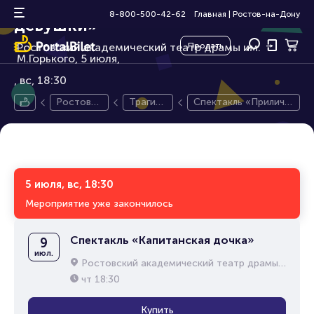
Спектакль «Приличные
16+
8-800-500-42-62
Главная
|
Ростов-на-Дону
девушки»
Ростовский академический театр драмы им.
Продать
М.Горького, 5 июля,
вс, 18:30
Ростов-н
Трагико
Спектакль «Приличн
а-Дону
медия
ые девушки»
5 июля, вс, 18:30
Мероприятие уже закончилось
Спектакль «Капитанская дочка»
9
июл.
Ростовский академический театр драмы им. М.Горького
чт
18:30
Купить