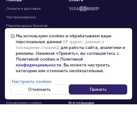
Помощь
Оплата
Оплата и доставка
Частые вопросы
Мы используем cookies и обрабатываем ваши
персональные данные
(IP-адрес, данные о
Перепродажа билетов
посещении страниц)
для работы сайта, аналитики и
Организаторам
рекламы. Нажимая «Принять», вы соглашаетесь с
Корпоративным клиентам
Политикой cookies
и
Политикой
конфиденциальности
. Вы можете настроить
VIP-билеты
категории или отклонить необязательные.
Условия использования
Настроить cookies
Персональные данные
8-800-500-42-62
Отклонить
Принять
О компании
8-499-226-15-14
info@portalbilet.ru
Контакты
С 10:00 до 21:00
,
Карта сайта
звонок бесплатный
Управление cookies
Все площадки
Главная
|
Ростов-на-Дону