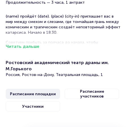
Продолжительность — 3 часа, 1 антракт
{name} пройдёт {date}. {place} {city-in} приглашает вас в
мир между смехом и слезами, где тончайшая грань между
комическим и трагическим создаёт неповторимый эффект
катарсиса. Начало в 18:30.
Советуем прибыть за полчаса до начала, чтобы
Читать дальше
познакомиться с архитектурными особенностями театра и
настроиться на произведение.
Ростовский академический театр драмы им.
Рекомендации по выбору мест в зале
М.Горького
Россия, Ростов-на-Дону, Театральная площадь, 1
Партер — идеальная позиция для восприятия
эмоциональных переходов актёров, где каждая улыбка
сквозь слёзы видна во всех деталях
Расписание
Бельэтаж — гармоничное сочетание приемлемой цены и
Расписание площадки
участников
качественного обзора для полноценного погружения в
противоречивые эмоции трагикомедии
Участники
Балкон — экономичное решение, позволяющее оценить
режиссёрскую работу в целом
VIP-места — эксклюзивный комфорт с превосходной
акустикой для тонкого восприятия всех оттенков