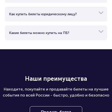
Роман преподает пластику и сценическое
движение в театральной студии «Мастер-
Как можно оплатить билет?
класс». Также он принимал участие в
антрепризных спектаклях Ростовского
театра «18+», который функционировал в
донской столице с 2013 по 2020 год.
Как купить билеты юридическому лицу?
Какие билеты можно купить на ПБ?
Наши преимущества
Находите, покупайте и продавайте билеты на лучшие
события по всей России - быстро, удобно и безопасно