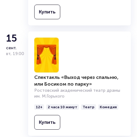
Купить
15
сент.
вт
,
19:00
Спектакль «Выход через спальню,
или Босиком по парку»
Ростовский академический театр драмы
им. М.Горького
12+
2 часа 10 минут
Театр
Комедия
Купить