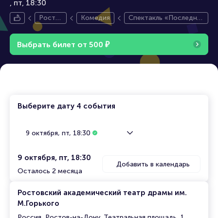
пт, 18:30
Росто
Комедия
Спектакль «Последни
в-на-Д
й пылкий влюблённый»
ону
Выбрать билет от
500
₽
Выберите дату
4 события
9 октября, пт, 18:30
9 октября, пт, 18:30
Добавить в календарь
Осталось 2 месяца
Ростовский академический театр драмы им.
М.Горького
Россия, Ростов-на-Дону, Театральная площадь, 1