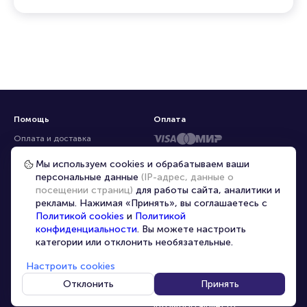
Помощь
Оплата
Оплата и доставка
Частые вопросы
Мы используем cookies и обрабатываем ваши
персональные данные
(IP-адрес, данные о
Перепродажа билетов
посещении страниц)
для работы сайта, аналитики и
Организаторам
рекламы. Нажимая «Принять», вы соглашаетесь с
Корпоративным клиентам
Политикой cookies
и
Политикой
конфиденциальности
. Вы можете настроить
VIP-билеты
категории или отклонить необязательные.
Условия использования
Настроить cookies
Персональные данные
8-800-500-42-62
Отклонить
Принять
О компании
8-499-226-15-14
info@portalbilet.ru