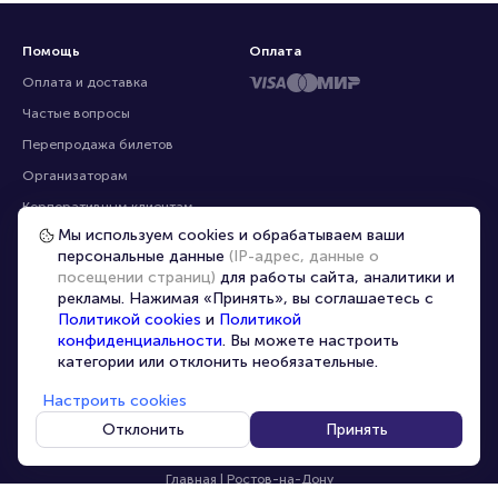
Помощь
Оплата
Оплата и доставка
Частые вопросы
Перепродажа билетов
Организаторам
Корпоративным клиентам
Мы используем cookies и обрабатываем ваши
VIP-билеты
персональные данные
(IP-адрес, данные о
Условия использования
посещении страниц)
для работы сайта, аналитики и
рекламы. Нажимая «Принять», вы соглашаетесь с
Персональные данные
8-800-500-42-62
Политикой cookies
и
Политикой
О компании
8-499-226-15-14
конфиденциальности
. Вы можете настроить
info@portalbilet.ru
категории или отклонить необязательные.
Контакты
С 10:00 до 21:00
,
Карта сайта
звонок бесплатный
Настроить cookies
Управление cookies
Все площадки
Отклонить
Принять
Главная
|
Ростов-на-Дону