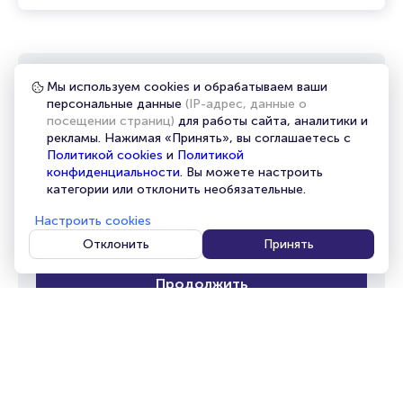
Мы используем cookies и обрабатываем ваши
Самые интересные события у
персональные данные
(IP-адрес, данные о
посещении страниц)
для работы сайта, аналитики и
вас в почте
рекламы. Нажимая «Принять», вы соглашаетесь с
Политикой cookies
и
Политикой
Обычно мы присылаем одно письмо в месяц и ещё
конфиденциальности
. Вы можете настроить
одно накануне больших праздников
категории или отклонить необязательные.
Настроить cookies
Отклонить
Принять
Продолжить
Евгений Гришковец и группа «Бигуди»