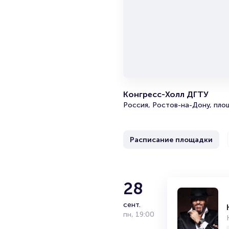
Ощутите невероятную энергет
останется с вами надолго.
Конгресс-Холл ДГТУ
Россия, Ростов-на-Дону, площ
Расписание площадки
Алексей 
28
сент.
Дата и место рождения: 15 дек
пн
,
19:00
Российский юморист, стендап