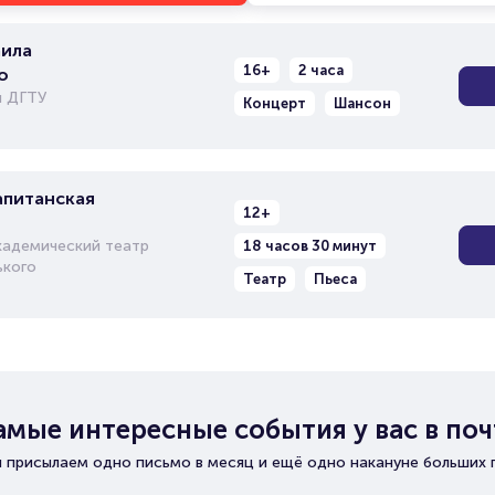
ила
16+
2 часа
о
л ДГТУ
Концерт
Шансон
апитанская
12+
кадемический театр
18 часов 30 минут
ького
Театр
Пьеса
амые интересные события у вас в поч
 присылаем одно письмо в месяц и ещё одно накануне больших 