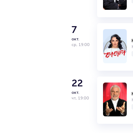
началась с участия в шоу «C
начал вести канал на YouTube
Его пригласили в «Stand Up» 
Сейчас у артиста активно гас
7
окт.
ср
,
19:00
22
окт.
чт
,
19:00