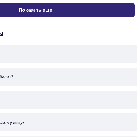
Показать еще
ы
билет?
скому лицу?