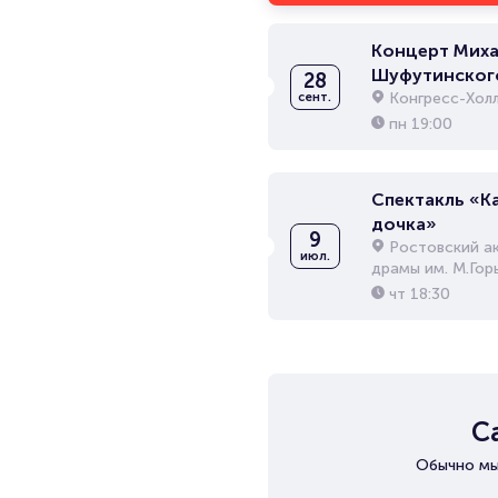
Концерт Миха
Шуфутинског
28
Конгресс-Хол
сент.
пн
19:00
Спектакль «К
дочка»
9
Ростовский а
июл.
драмы им. М.Гор
чт
18:30
С
Обычно мы