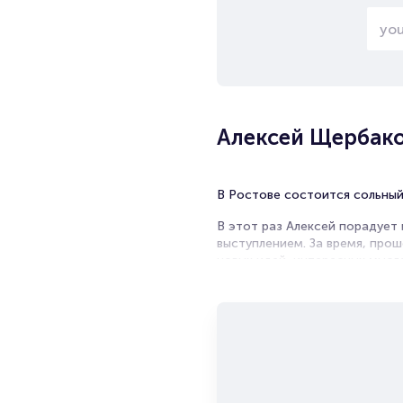
Алексей Щербако
В Ростове состоится сольный
В этот раз Алексей порадует
выступлением. За время, про
новых идей, интересных мысл
поклонниками
Алексей Щербаков много выст
на свою занятость, он успева
будучи помимо своего творче
увлечениями.
Станьте одним из первых, кт