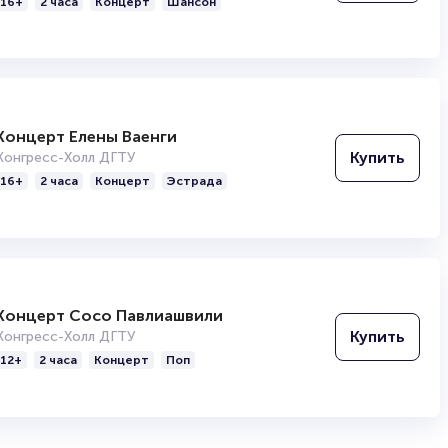
16+
2 часа
Концерт
Шансон
omedy Баттл» на ТНТ. Он дважды приходил на проект, однако не 
, где собрал почти миллион подписчиков. В 2015-м году выступа
и он стал постоянным резидентом. С 2018 г. становится участни
тролирует по России и странам СНГ.
Концерт Елены Ваенги
Купить
Конгресс-Холл ДГТУ
16+
2 часа
Концерт
Эстрада
Концерт Сосо Павлиашвили
Купить
Конгресс-Холл ДГТУ
12+
2 часа
Концерт
Поп