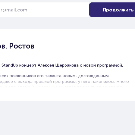
Продолжить
в. Ростов
 StandUp концерт Алексея Щербакова с новой программой.
 всех поклонников его таланта новым, долгожданным
шедшее с выхода прошлой программы, у него накопилось много
ей и впечатлений, которыми он готов поделиться со своими
упает. У него напряженный концертный график, но не смотря
ет уделить время своей семьи и друзьям, живя полной жизнь и
ского пути вполне обычным человеком со своими интересами и
о услышит новую программу своего любимого артиста вживую.