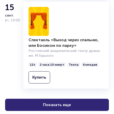
15
К 2023 году Роман Леонидович воплотил более пятидесяти
ролей в Горьковском театре Ростова-на-Дону. Среди них
сент.
— Рошфор в «Трех мушкетерах», Брюквер и Картофель в
вт
,
19:00
«Капризной принцессе», а также Сатана, Ирод и Варрава
в «Мастере и Маргарите». Особенно удачно ему удалось
сыграть Григория Незнамова в «Без вины виноватые»
Александра Островского и Григория Мелехова в «Тихом
Спектакль «Выход через спальню,
Доне» Михаила Шолохова.
или Босиком по парку»
Ростовский академический театр драмы
им. М.Горького
Кроме работы в театре имени Горького, Роман преподает
пластику и сценическое движение в театральной студии
12+
2 часа 10 минут
Театр
Комедия
«Мастер-класс». Также он принимал участие в
антрепризных спектаклях Ростовского театра «18+»,
Купить
который функционировал в донской столице с 2013 по
2020 год.
Показать еще