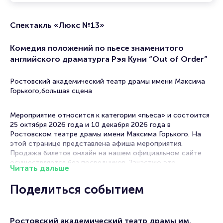
Спектакль «Люкс №13»
Комедия положений по пьесе знаменитого
английского драматурга Рэя Куни “Out of Order”
Ростовский академический театр драмы имени Максима
Горького,большая сцена
Мероприятие относится к категории «пьеса» и состоится
25 октября 2026 года и 10 декабря 2026 года в
Ростовском театре драмы имени Максима Горького. На
этой странице представлена афиша мероприятия.
Продажа билетов онлайн на нашем официальном сайте
осуществляется без посредников. Зачастую это
Читать дальше
единственная возможность достать билет на пьесу.
Поделиться событием
Билеты на спектакль «Люкс №13»
Portalbilet – удобный и надежный сервис для покупки и
Ростовский академический театр драмы им.
продажи билетов на мероприятия разного формата.