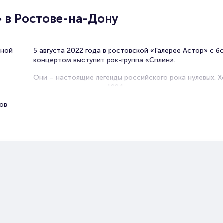
 в Ростове-на-Дону
ьной
5 августа 2022 года в ростовской «Галерее Астор» с 
концертом выступит рок-группа «Сплин».
Они – настоящие легенды российского рока нулевых. Х
коллектив появился в 1994-м году, пик популярности г
пришелся на нулевые, когда было выпущено несколько 
ков
альбомов с мощными бэнгерами «Орбит без сахара», 
нет», «Мое сердце», «Пластмассовая жизнь», «Гандбо
сидели и курили», «Пил, курил», «Линия жизни», «Новы
«Романс». С выходом фильма «Брат-2» знаменитые ст
«гни свою линию, горят огни» звучали буквально отовс
Последующие альбомы, да и практически все из их ран
творчества укрепили за «сплинами» звание самой
литературной и интеллектуальной рок-группы страны. В
тексты нужно вслушиваться. С каждым новым «прочте
них открываются новые смыслы.
Александр Васильев сотоварищи нередко в своем тво