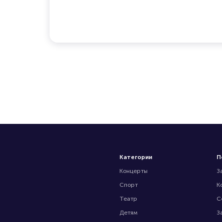
Категории
П
Концерты
З
Спорт
К
Театр
С
Детям
З