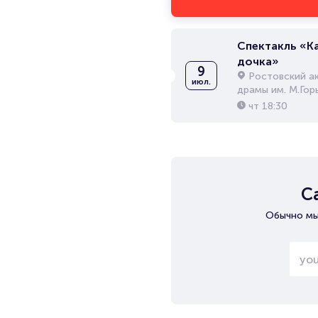
Спектакль «К
дочка»
9
Ростовский а
июл.
драмы им. М.Гор
чт
18:30
С
Обычно мы