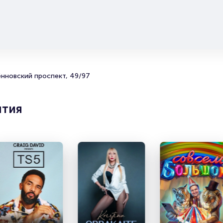
используют наследие поэтов Серебряного века, отсыл
знаменитостям. Узнаваемая манера исполнения Василь
звучание флейты придают композициям особый колори
Обеспечив себе заслуженное место на музыкальном «
Олимпе», команда не сбавляет обороты. В ее активе 1
студийных альбомов. Каждый – отражение времени,
мироощущения музыкантов. Они идут в ногу с события
ённовский проспект, 49/97
пишут песни о том, что волнует каждого. В 2020-м
«Расскажите это Гарри Поттеру», «Джин» и «Топай» с
новой порцией разрывных хитов, еще прочнее закрепив
музыкантами статус группы, с которой взрослеют.
ятия
Билеты на концерт группы «Сп
в Ростове-на-Дону
Онлайн-сервис покупки и продажи билетов Portalbilet
вам достать пригласительные на выступления звезд шо
бизнеса, самые ожидаемые концерты, театральные пр
другие мероприятия из нашей афише.
На нашем сайте вы можете купить официальные билет
концерт группы «Сплин» непосредственно от организа