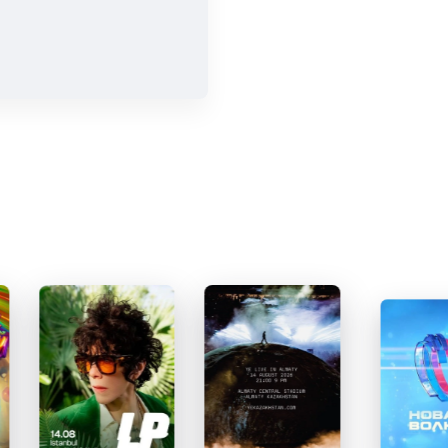
ки к
ева,
т.
рок-
6
ми и
тали
 за
лин»
 поможет
у-
емьеры и
ы на
торов.