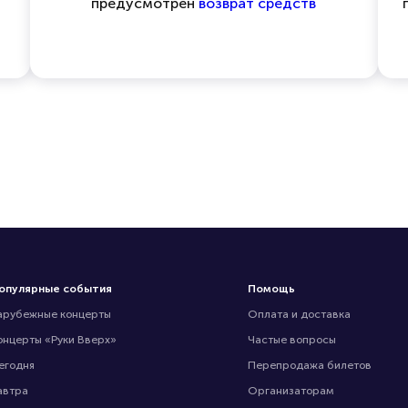
предусмотрен
возврат средств
опулярные события
Помощь
арубежные концерты
Оплата и доставка
онцерты «Руки Вверх»
Частые вопросы
егодня
Перепродажа билетов
автра
Организаторам