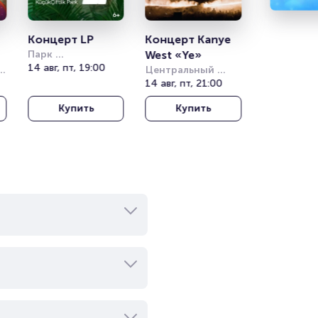
 это
ой.
Концерт LP
Концерт Kanye 
ичии!
Парк 
West «Ye»
уженным
Кучукчифтлик 
14 авг, пт, 19:00
Центральный 
(Kucukciftlik Park)
стадион Алматы
14 авг, пт, 21:00
Купить
Купить
ах: