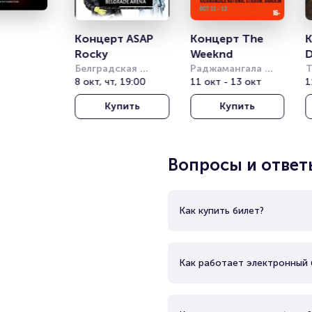
Концерт ASAP 
Концерт The 
К
Rocky
Weeknd
D
Белградская 
Раджамангала 
Т
Арена (бывш. 
8 окт, чт, 19:00
Нэшнл Стэдиум 
11 окт - 13 окт
Т
1
Штарк Арена)
(Rajamangala 
о
Купить
Купить
National Stadium)
(
T
T
Вопросы и ответ
Как купить билет?
Как работает электронный 