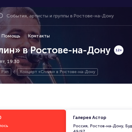
Помощь
Контакты
лин» в Ростове-на-Дону
12+
пт, 19:30
Рэп
Концерт «Сплин» в Ростове-на-Дону
0
Галерея Астор
лось
Россия, Ростов-на-Дону, Бу
49/97