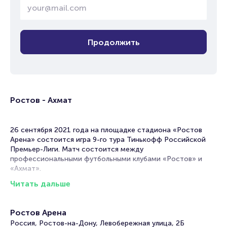
Продолжить
Ростов - Ахмат
26 сентября 2021 года на площадке стадиона «Ростов
Арена» состоится игра 9-го тура Тинькофф Российской
Премьер-Лиги. Матч состоится между
профессиональными футбольными клубами «Ростов» и
«Ахмат».
Читать дальше
Российский футбольный клуб «Ростов» появился в 1930
году. Долгое время сборная участвовала в областных и
городских чемпионатах, прежде чем в 1950 году впервые
Ростов Арена
стать участником Чемпионата СССР. Лучшим результатом
Россия, Ростов-на-Дону, Левобережная улица, 2Б
команды принято считать 1991 год, когда «Ростов» занял