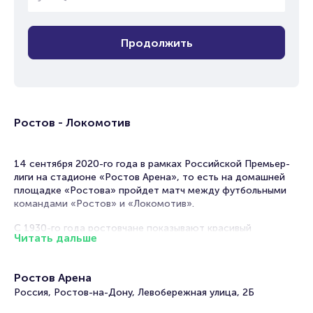
Продолжить
Ростов - Локомотив
14 сентября 2020-го года в рамках Российской Премьер-
лиги на стадионе «Ростов Арена», то есть на домашней
площадке «Ростова» пройдет матч между футбольными
командами «Ростов» и «Локомотив».
С 1930-го года ростовчане показывают красивый
Читать дальше
профессиональный футбол. За годы существования клуба у
него накопилось немало серьезных достижений и наград
за участие в чемпионатах СССР и РФ разного уровня.
Ростов Арена
Московский «Локомотив» не уступает своему противнику
Россия, Ростов-на-Дону, Левобережная улица, 2Б
в количестве профессиональных достижений, а также в