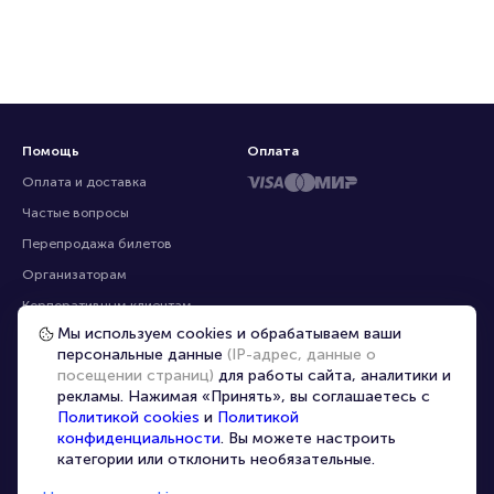
Помощь
Оплата
Оплата и доставка
Частые вопросы
Перепродажа билетов
Организаторам
Корпоративным клиентам
Мы используем cookies и обрабатываем ваши
VIP-билеты
персональные данные
(IP-адрес, данные о
Условия использования
посещении страниц)
для работы сайта, аналитики и
рекламы. Нажимая «Принять», вы соглашаетесь с
Персональные данные
8-800-500-42-62
Политикой cookies
и
Политикой
О компании
8-499-226-15-14
конфиденциальности
. Вы можете настроить
info@portalbilet.ru
категории или отклонить необязательные.
Контакты
С 10:00 до 21:00
,
Карта сайта
звонок бесплатный