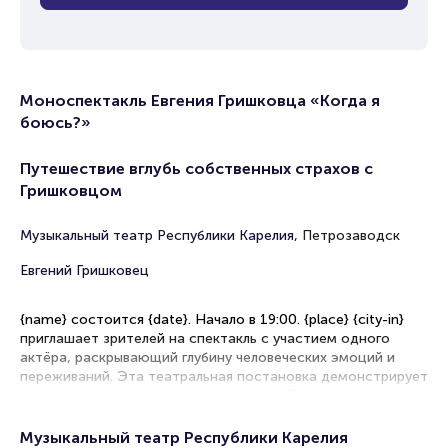
Моноспектакль Евгения Гришковца «Когда я
боюсь?»
Путешествие вглубь собственных страхов с
Гришковцом
Музыкальный театр Республики Карелия,
Петрозаводск
Евгений Гришковец
{name} состоится {date}. Начало в 19:00. {place} {city-in}
приглашает зрителей на спектакль с участием одного
актёра, раскрывающий глубину человеческих эмоций и
переживаний. Эта театральная постановка демонстрирует
искусство перевоплощения в его чистейшем виде.
Рекомендации по выбору мест в зале
Музыкальный театр Республики Карелия