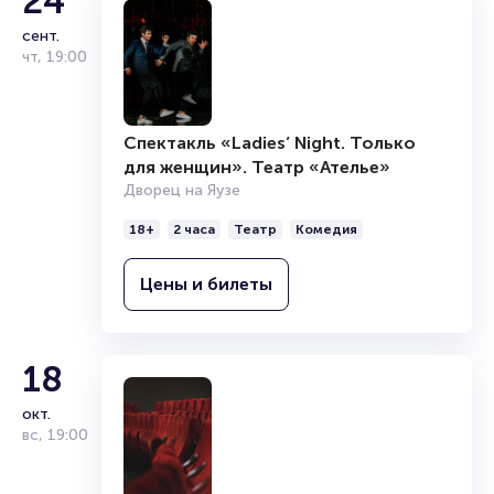
24
сент.
чт
,
19:00
Спектакль «Ladies’ Night. Только
для женщин». Театр «Ателье»
Дворец на Яузе
18+
2 часа
Театр
Комедия
Цены и билеты
18
окт.
вс
,
19:00