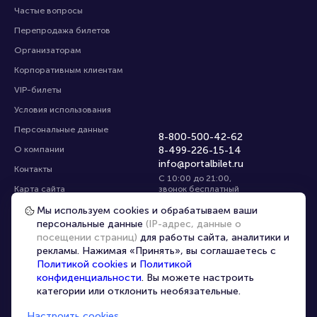
Частые вопросы
Перепродажа билетов
Организаторам
Корпоративным клиентам
VIP-билеты
Условия использования
Персональные данные
8-800-500-42-62
О компании
8-499-226-15-14
info@portalbilet.ru
Контакты
С 10:00 до 21:00
,
Карта сайта
звонок бесплатный
Управление cookies
Все площадки
Мы используем cookies и обрабатываем ваши
персональные данные
(IP-адрес, данные о
посещении страниц)
для работы сайта, аналитики и
Выбрать город
рекламы. Нажимая «Принять», вы соглашаетесь с
Политикой cookies
и
Политикой
конфиденциальности
. Вы можете настроить
категории или отклонить необязательные.
Настроить cookies