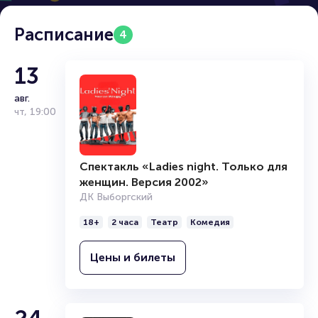
Расписание
4
13
авг.
чт
,
19:00
Спектакль «Ladies night. Только для
женщин. Версия 2002»
ДК Выборгский
18+
2 часа
Театр
Комедия
Цены и билеты