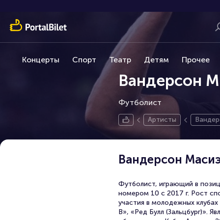
Концерты
Спорт
Театр
Детям
Прочее
Вандерсон М
Футболист
Артисты
Вандер
Вандерсон Маси
Футболист, играющий в позиц
номером 10 с 2017 г. Рост спо
участия в молодежных клубах
В», «Ред Булл (Зальцбург)». 