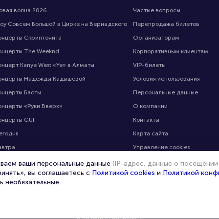
овая волна 2026
Частые вопросы
оу Совсем Большой в Цирке на Вернадского
Перепродажа билетов
онцерты Скриптонита
Организаторам
онцерты The Weeknd
Корпоративным клиентам
онцерт Kanye West «Ye» в Алматы
VIP-билеты
онцерты Надежды Кадышевой
Условия использования
онцерты Басты
Персональные данные
онцерты «Руки Вверх»
О компании
онцерты GUF
Контакты
егодня
Карта сайта
автра
Управление cookies
 выходные
ываем ваши персональные данные
(IP-адрес, данные о посещении
ринять», вы соглашаетесь с
Политикой cookies
и
Политикой конф
ь необязательные.
© 2020 -
2026
portalbilet.ru
Все права защищены
В начало страницы