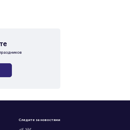
те
праздников
Следите за новостями