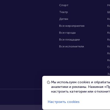
Спорт
Н
Театр
Ш
Детям
К
Все мероприятия
К
Все города
К
Все площадки
К
Все исполнители
К
К
К
С
З
В
Мы используем cookies и обрабат
аналитики и рекламы. Нажимая «П
настроить категории или отклонит
Настроить cookies