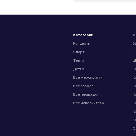
Категории
П
Концерты
З
Спорт
Н
Театр
Ш
Детям
К
Все мероприятия
К
Все города
К
Все площадки
К
Все исполнители
К
К
К
С