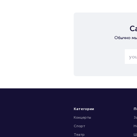
С
Обычно мы
Категории
П
Концерты
З
Спорт
Н
Театр
Ш