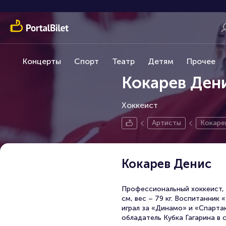
Концерты
Спорт
Театр
Детям
Прочее
Кокарев Ден
Хоккеист
Артисты
Кокаре
Кокарев Денис
Профессиональный хоккеист, 
см, вес – 79 кг. Воспитанник
играл за «Динамо» и «Спарта
обладатель Кубка Гагарина в