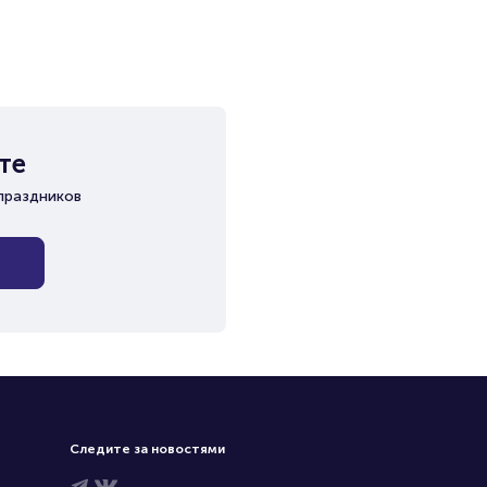
те
праздников
Следите за новостями