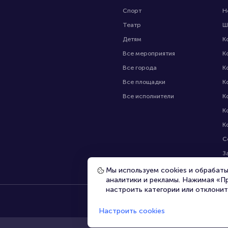
Спорт
Н
Театр
Ш
Детям
К
Все мероприятия
К
Все города
К
Все площадки
К
Все исполнители
К
К
К
С
З
В
Мы используем cookies и обрабат
аналитики и рекламы. Нажимая «П
настроить категории или отклонит
Настроить cookies