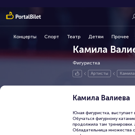
Концерты
Спорт
Театр
Детям
Прочее
Камила Вали
Фигуристка
Артисты
Камила
Камила Валиева
Юная фигуристка, выступает в
Обучаться фигурному катанию 
продолжила там тренировки. 
Обладательница множества сп