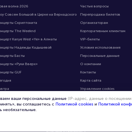
овая волна 2026
Частые вопросы
оу Совсем Большой в Цирке на Вернадского
Перепродажа билетов
онцерты Скриптонита
Организаторам
онцерты The Weeknd
Корпоративным клиентам
онцерт Kanye West «Ye» в Алматы
VIP-билеты
онцерты Надежды Кадышевой
Условия использования
онцерты Басты
Персональные данные
онцерты «Руки Вверх»
О компании
онцерты GUF
Контакты
егодня
Карта сайта
автра
Управление cookies
 выходные
ываем ваши персональные данные
(IP-адрес, данные о посещении
ринять», вы соглашаетесь с
Политикой cookies
и
Политикой конф
ь необязательные.
© 2020 -
2026
portalbilet.ru
Все права защищены
В начало страницы