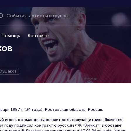
Помощь
Контакты
ков
Глушаков
аря 1987 г. (34 года), Ростовская область, Россия.
 игрок, в команде выполняет роль полузащитника. Является
м году подписал контракт с русским ФК «Химки», в составе
д номером 8. Является воспитанником «ЦСКА (Москва)». Играл