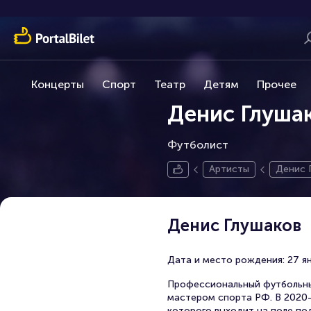
Концерты
Спорт
Театр
Детям
Прочее
Денис Глуша
Футболист
Артисты
Денис 
Денис Глушаков
Дата и место рождения: 27 янв
Профессиональный футбольный
мастером спорта РФ. В 2020-
которого выходит на поле по