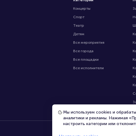
Категории
П
Концерты
З
Спорт
Н
Театр
Ш
Детям
К
Все мероприятия
К
Все города
К
Все площадки
К
Все исполнители
К
К
К
С
З
В
Мы используем cookies и обрабат
аналитики и рекламы. Нажимая «П
настроить категории или отклонит