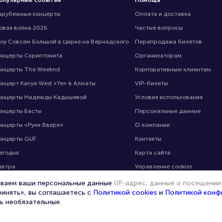
опулярные события
Помощь
арубежные концерты
Оплата и доставка
овая волна 2026
Частые вопросы
оу Совсем Большой в Цирке на Вернадского
Перепродажа билетов
онцерты Скриптонита
Организаторам
онцерты The Weeknd
Корпоративным клиентам
онцерт Kanye West «Ye» в Алматы
VIP-билеты
онцерты Надежды Кадышевой
Условия использования
онцерты Басты
Персональные данные
онцерты «Руки Вверх»
О компании
онцерты GUF
Контакты
егодня
Карта сайта
автра
Управление cookies
 выходные
ываем ваши персональные данные
(IP-адрес, данные о посещении
ринять», вы соглашаетесь с
Политикой cookies
и
Политикой конф
ь необязательные.
© 2020 -
2026
portalbilet.ru
Все права защищены