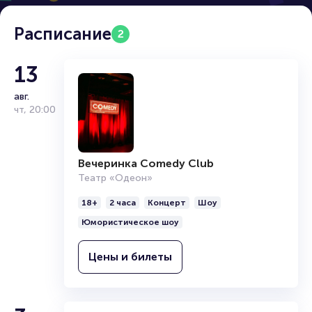
Расписание
2
13
авг.
чт
,
20:00
Вечеринка Comedy Club
Театр «Одеон»
18+
2 часа
Концерт
Шоу
Юмористическое шоу
Цены и билеты