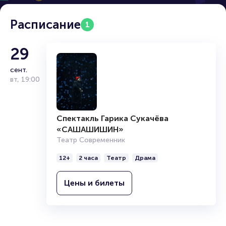
Расписание
1
29
сент.
вт
,
19:00
Спектакль Гарика Сукачёва
«САШАШИШИН»
Театр Современник
12+
2 часа
Театр
Драма
Цены и билеты