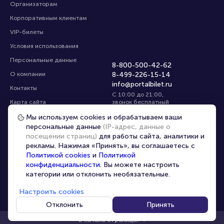
Организаторам
Корпоративным клиентам
VIP-билеты
Условия использования
Персональные данные
8-800-500-42-62
О компании
8-499-226-15-14
info@portalbilet.ru
Контакты
С 10:00 до 21:00
,
Карта сайта
звонок бесплатный
Управление cookies
Все площадки
Мы используем cookies и обрабатываем ваши
персональные данные
(IP-адрес, данные о
посещении страниц)
для работы сайта, аналитики и
Выбрать город
рекламы. Нажимая «Принять», вы соглашаетесь с
Политикой cookies
и
Политикой
конфиденциальности
. Вы можете настроить
категории или отклонить необязательные.
Настроить cookies
© 2020 -
2026
portalbilet.ru
Все права защищены
Отклонить
Принять
В начало страницы