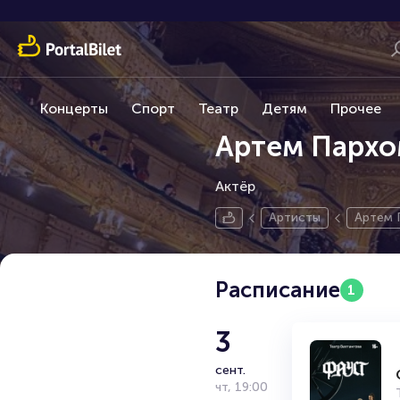
Концерты
Спорт
Театр
Детям
Прочее
Артем Пархо
Актёр
Артисты
Артем 
Расписание
1
3
сент.
чт
,
19:00