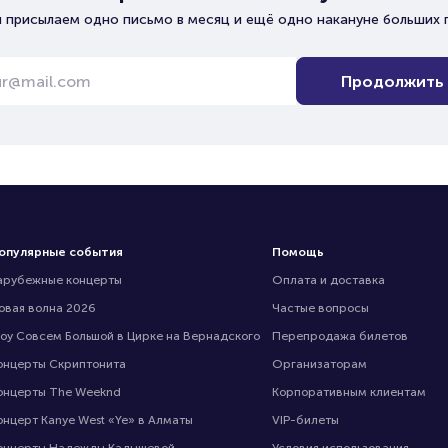
 присылаем одно письмо в месяц и ещё одно накануне больших 
Продолжить
опулярные события
Помощь
арубежные концерты
Оплата и доставка
овая волна 2026
Частые вопросы
оу Совсем Большой в Цирке на Вернадского
Перепродажа билетов
онцерты Скриптонита
Организаторам
онцерты The Weeknd
Корпоративным клиентам
онцерт Kanye West «Ye» в Алматы
VIP-билеты