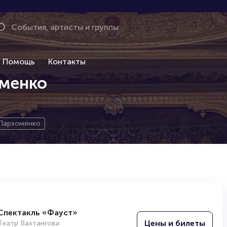
Помощь
Контакты
менко
Пархоменко
Спектакль «‎Фауст»
Цены и билеты
Театр Вахтангова