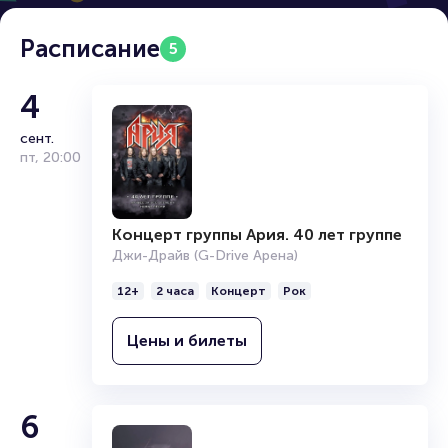
Расписание
5
4
сент.
пт
,
20:00
Концерт группы Ария. 40 лет группе
Джи-Драйв (G-Drive Арена)
12+
2 часа
Концерт
Рок
Цены и билеты
6