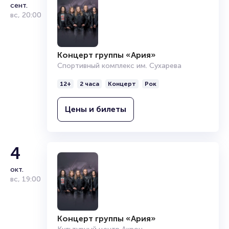
сент.
вс
,
20:00
Концерт группы «Ария»
Спортивный комплекс им. Сухарева
12+
2 часа
Концерт
Рок
Цены и билеты
4
окт.
вс
,
19:00
Концерт группы «Ария»