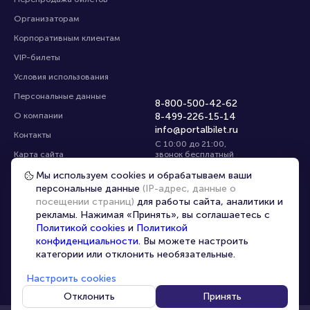
Организаторам
Корпоративным клиентам
VIP-билеты
Условия использования
Персональные данные
8-800-500-42-62
О компании
8-499-226-15-14
info@portalbilet.ru
Контакты
С 10:00 до 21:00
,
Карта сайта
звонок бесплатный
Управление cookies
Все площадки
Мы используем cookies и обрабатываем ваши
персональные данные
(IP-адрес, данные о
посещении страниц)
для работы сайта, аналитики и
Выбрать город
рекламы. Нажимая «Принять», вы соглашаетесь с
Политикой cookies
и
Политикой
конфиденциальности
. Вы можете настроить
категории или отклонить необязательные.
Настроить cookies
© 2020 -
2026
portalbilet.ru
Все права защищены
Отклонить
Принять