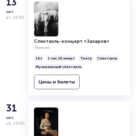
13
окт.
вт
,
19:00
Спектакль-концерт «Захаров»
Ленком
16+
1 час 20 минут
Театр
Спектакль
Музыкальный спектакль
Цены и билеты
31
окт.
сб
,
19:00