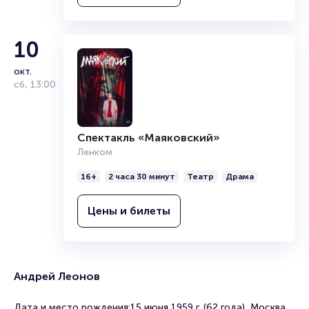
10
окт.
сб
,
13:00
Спектакль «Маяковский»
Ленком
16+
2 часа 30 минут
Театр
Драма
Цены и билеты
Андрей Леонов
Дата и место рождения:15 июня 1959 г. (62 года), Москва,