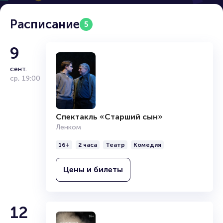
Расписание
5
9
сент.
ср
,
19:00
Спектакль «Старший сын»
Ленком
16+
2 часа
Театр
Комедия
Цены и билеты
12